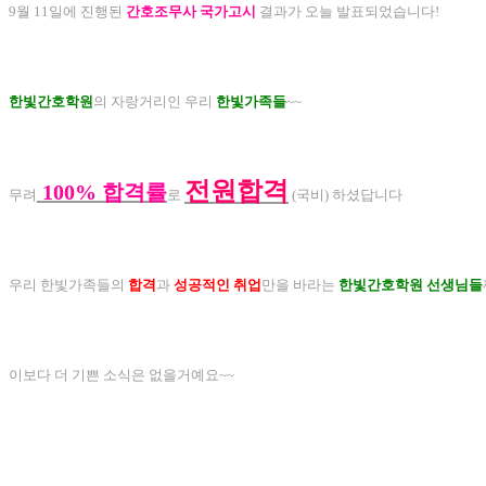
9월 11일에 진행된
간호조무사 국가고시
결과가 오늘 발표되었습니다!
한빛간호학원
의 자랑거리인 우리
한빛가족들
~~
전원합격
100% 합격률
무려
로
(국비) 하셨답니다
우리 한빛가족들의
합격
과
성공적인 취업
만을 바라는
한빛간호학원 선생님들
이보다 더 기쁜 소식은 없을거예요~~