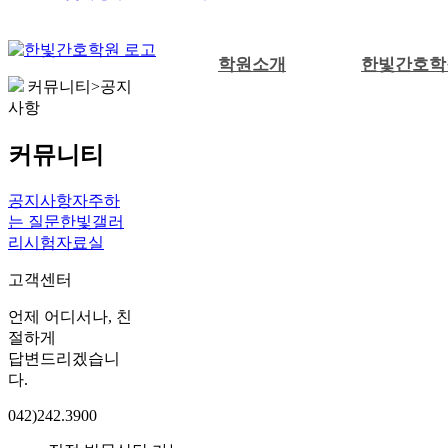
학원소개
한빛간호학
커뮤니티>공지
사항
커뮤니티
공지사항
자주하
는 질문
한빛갤러
리
시험자료실
고객센터
언제 어디서나, 친
절하게
답변드리겠습니
다.
042)242.3900