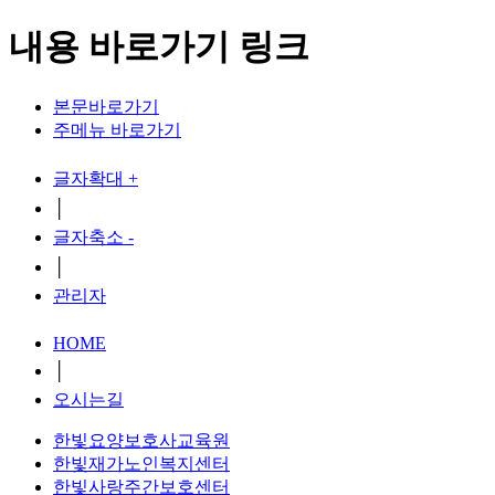
내용 바로가기 링크
본문바로가기
주메뉴 바로가기
글자확대 +
│
글자축소 -
│
관리자
HOME
│
오시는길
한빛요양보호사교육원
한빛재가노인복지센터
한빛사랑주간보호센터